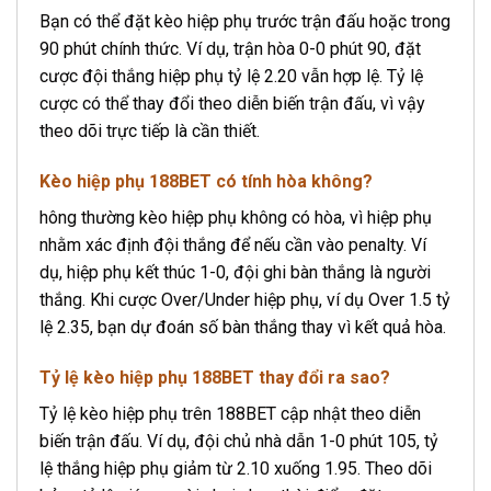
Bạn có thể đặt kèo hiệp phụ trước trận đấu hoặc trong
90 phút chính thức. Ví dụ, trận hòa 0-0 phút 90, đặt
cược đội thắng hiệp phụ tỷ lệ 2.20 vẫn hợp lệ. Tỷ lệ
cược có thể thay đổi theo diễn biến trận đấu, vì vậy
theo dõi trực tiếp là cần thiết.
Kèo hiệp phụ 188BET có tính hòa không?
hông thường kèo hiệp phụ không có hòa, vì hiệp phụ
nhằm xác định đội thắng để nếu cần vào penalty. Ví
dụ, hiệp phụ kết thúc 1-0, đội ghi bàn thắng là người
thắng. Khi cược Over/Under hiệp phụ, ví dụ Over 1.5 tỷ
lệ 2.35, bạn dự đoán số bàn thắng thay vì kết quả hòa.
Tỷ lệ kèo hiệp phụ 188BET thay đổi ra sao?
Tỷ lệ kèo hiệp phụ trên 188BET cập nhật theo diễn
biến trận đấu. Ví dụ, đội chủ nhà dẫn 1-0 phút 105, tỷ
lệ thắng hiệp phụ giảm từ 2.10 xuống 1.95. Theo dõi