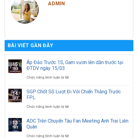
ADMIN
BÀI VIẾT GẦN ĐÂY
Áp Đảo Trước 1S, Gam vươn lên dẫn trước tại
15
ĐTDV ngày 15/03
Th3
ở
Chức năng bình luận bị tắt
Áp
SGP Chốt Sổ Lượt Đi Với Chiến Thắng Trước
14
Đảo
FPL
Th3
Trước
ở
Chức năng bình luận bị tắt
1S,
SGP
ADC Trên Chuyến Tàu Fan Meeting Anh Trai Liên
13
Gam
Chốt
Quân
Th3
vươn
Sổ
ở
Chức năng bình luận bị tắt