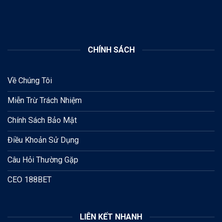
CHÍNH SÁCH
Về Chúng Tôi
Miễn Trừ Trách Nhiệm
Chính Sách Bảo Mật
Điều Khoản Sử Dụng
Câu Hỏi Thường Gặp
CEO 188BET
LIÊN KẾT NHANH