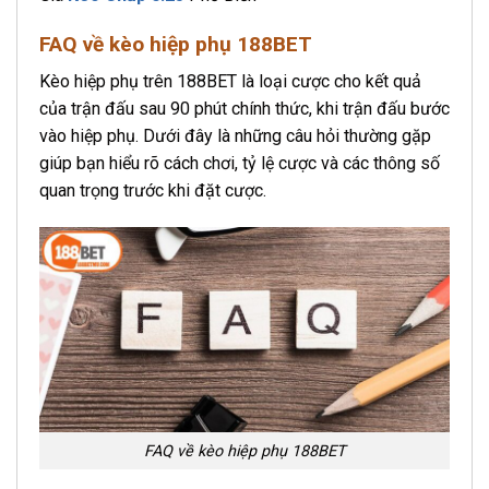
FAQ về kèo hiệp phụ 188BET
Kèo hiệp phụ trên 188BET là loại cược cho kết quả
của trận đấu sau 90 phút chính thức, khi trận đấu bước
vào hiệp phụ. Dưới đây là những câu hỏi thường gặp
giúp bạn hiểu rõ cách chơi, tỷ lệ cược và các thông số
quan trọng trước khi đặt cược.
FAQ về kèo hiệp phụ 188BET