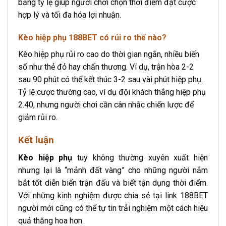
bảng tỷ lệ giúp người chơi chọn thời điểm đặt cược
hợp lý và tối đa hóa lợi nhuận.
Kèo hiệp phụ 188BET có rủi ro thế nào?
Kèo hiệp phụ rủi ro cao do thời gian ngắn, nhiều biến
số như thẻ đỏ hay chấn thương. Ví dụ, trận hòa 2-2
sau 90 phút có thể kết thúc 3-2 sau vài phút hiệp phụ.
Tỷ lệ cược thường cao, ví dụ đội khách thắng hiệp phụ
2.40, nhưng người chơi cần cân nhắc chiến lược để
giảm rủi ro.
Kết luận
Kèo hiệp phụ
tuy không thường xuyên xuất hiện
nhưng lại là “mảnh đất vàng” cho những người nắm
bắt tốt diễn biến trận đấu và biết tận dụng thời điểm.
Với những kinh nghiệm được chia sẻ tại link 188BET
người mới cũng có thể tự tin trải nghiệm một cách hiệu
quả thăng hoa hơn.