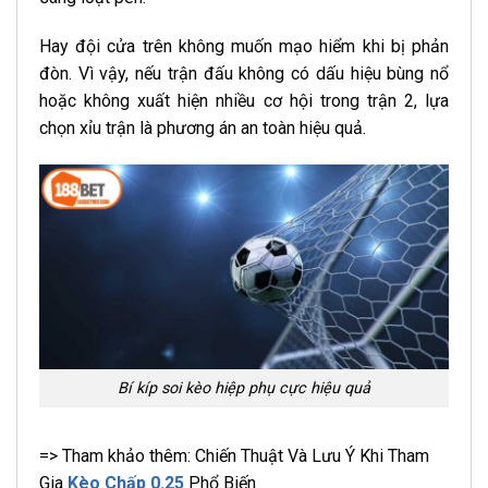
Hay đội cửa trên không muốn mạo hiểm khi bị phản
đòn. Vì vậy, nếu trận đấu không có dấu hiệu bùng nổ
hoặc không xuất hiện nhiều cơ hội trong trận 2, lựa
chọn xỉu trận là phương án an toàn hiệu quả.
Bí kíp soi kèo hiệp phụ cực hiệu quả
=> Tham khảo thêm: Chiến Thuật Và Lưu Ý Khi Tham
Gia
Kèo Chấp 0.25
Phổ Biến