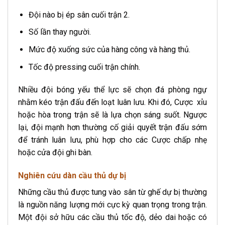
Đội nào bị ép sân cuối trận 2.
Số lần thay người.
Mức độ xuống sức của hàng công và hàng thủ.
Tốc độ pressing cuối trận chính.
Nhiều đội bóng yếu thể lực sẽ chọn đá phòng ngự
nhằm kéo trận đấu đến loạt luân lưu. Khi đó, Cược xỉu
hoặc hòa trong trận sẽ là lựa chọn sáng suốt. Ngược
lại, đội mạnh hơn thường cố giải quyết trận đấu sớm
để tránh luân lưu, phù hợp cho các Cược chấp nhẹ
hoặc cửa đội ghi bàn.
Nghiên cứu dàn cầu thủ dự bị
Những cầu thủ được tung vào sân từ ghế dự bị thường
là nguồn năng lượng mới cực kỳ quan trọng trong trận.
Một đội sở hữu các cầu thủ tốc độ, dẻo dai hoặc có