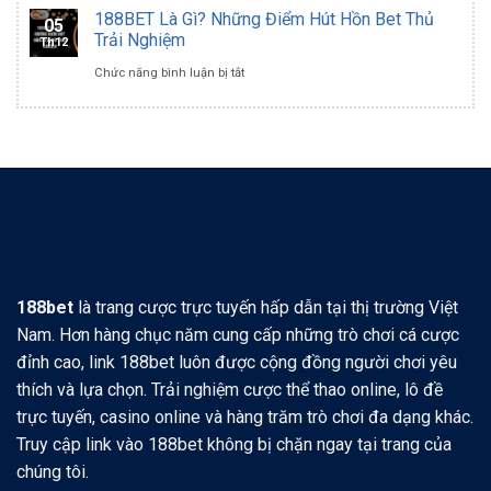
Đánh
188BET Là Gì? Những Điểm Hút Hồn Bet Thủ
ĐTDV
05
Thắng
Fan
Giá
Trải Nghiệm
Th12
ngày
Trước
Meeting
188BET
ở
Chức năng bình luận bị tắt
15/03
FPL
Anh
–
188BET
Trai
Nơi
Là
Liên
Hội
Gì?
Quân
Tụ
Những
Giải
Điểm
Trí
Hút
Trực
Hồn
188bet
là trang cược trực tuyến hấp dẫn tại thị trường Việt
Tuyến
Nam. Hơn hàng chục năm cung cấp những trò chơi cá cược
Bet
đỉnh cao, link 188bet luôn được cộng đồng người chơi yêu
Hàng
Thủ
thích và lựa chọn. Trải nghiệm cược thể thao online, lô đề
Đầu
Trải
trực tuyến, casino online và hàng trăm trò chơi đa dạng khác.
Nghiệm
Truy cập link vào 188bet không bị chặn ngay tại trang của
chúng tôi.