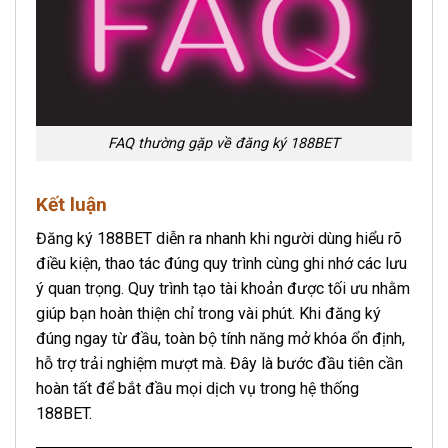
FAQ thường gặp về đăng ký 188BET
Kết luận
Đăng ký 188BET diễn ra nhanh khi người dùng hiểu rõ
điều kiện, thao tác đúng quy trình cùng ghi nhớ các lưu
ý quan trọng. Quy trình tạo tài khoản được tối ưu nhằm
giúp bạn hoàn thiện chỉ trong vài phút. Khi đăng ký
đúng ngay từ đầu, toàn bộ tính năng mở khóa ổn định,
hỗ trợ trải nghiệm mượt mà. Đây là bước đầu tiên cần
hoàn tất để bắt đầu mọi dịch vụ trong hệ thống
188BET.