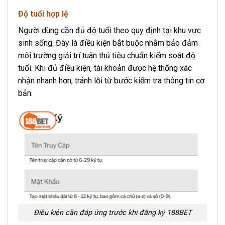
Độ tuổi hợp lệ
Người dùng cần đủ độ tuổi theo quy định tại khu vực
sinh sống. Đây là điều kiện bắt buộc nhằm bảo đảm
môi trường giải trí tuân thủ tiêu chuẩn kiểm soát độ
tuổi. Khi đủ điều kiện, tài khoản được hệ thống xác
nhận nhanh hơn, tránh lỗi từ bước kiểm tra thông tin cơ
bản.
Điều kiện cần đáp ứng trước khi đăng ký 188BET