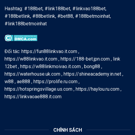
Hashtag: #188bet, #link188bet, #linkvao188bet,
#188betlink, #88betlink, #bet88, #188betmoinhat,
#link188betmoinhat
Đối tác:
https://fun88linkvao.it.com
,
https://w88linkvao.it.com
,
https://188-bet.jpn.com
,
link
12bet
,
https://w88linkmoivao.it.com
,
bong88
,
https://waterhouse.uk.com
,
https://shineacademy.in.net
,
w88
,
ae888
,
https://prolife.ru.com
,
https://hotspringsvillage.us.com
,
https://haylou.ru.com
,
https://linkvaoae888.it.com
CHÍNH SÁCH