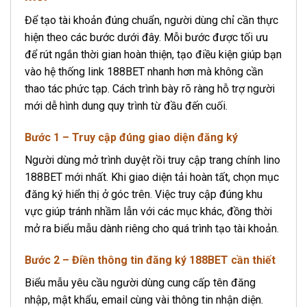
Để tạo tài khoản đúng chuẩn, người dùng chỉ cần thực
hiện theo các bước dưới đây. Mỗi bước được tối ưu
để rút ngắn thời gian hoàn thiện, tạo điều kiện giúp bạn
vào hệ thống link 188BET nhanh hơn mà không cần
thao tác phức tạp. Cách trình bày rõ ràng hỗ trợ người
mới dễ hình dung quy trình từ đầu đến cuối.
Bước 1 – Truy cập đúng giao diện đăng ký
Người dùng mở trình duyệt rồi truy cập trang chính lino
188BET mới nhất. Khi giao diện tải hoàn tất, chọn mục
đăng ký hiển thị ở góc trên. Việc truy cập đúng khu
vực giúp tránh nhầm lẫn với các mục khác, đồng thời
mở ra biểu mẫu dành riêng cho quá trình tạo tài khoản.
Bước 2 – Điền thông tin đăng ký 188BET cần thiết
Biểu mẫu yêu cầu người dùng cung cấp tên đăng
nhập, mật khẩu, email cùng vài thông tin nhận diện.