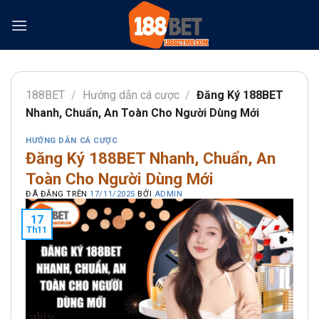
Chuyển
đến
nội
dung
188BET
/
Hướng dẫn cá cược
/
Đăng Ký 188BET
Nhanh, Chuẩn, An Toàn Cho Người Dùng Mới
HƯỚNG DẪN CÁ CƯỢC
Đăng Ký 188BET Nhanh, Chuẩn, An
Toàn Cho Người Dùng Mới
ĐÃ ĐĂNG TRÊN
17/11/2025
BỞI
ADMIN
17
Th11