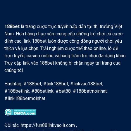
Giải
Điểm
Trí
Hút
Trực
Hồn
188bet
là trang cược trực tuyến hấp dẫn tại thị trường Việt
Tuyến
Nam. Hơn hàng chục năm cung cấp những trò chơi cá cược
Bet
đỉnh cao, link 188bet luôn được cộng đồng người chơi yêu
Hàng
Thủ
thích và lựa chọn. Trải nghiệm cược thể thao online, lô đề
Đầu
Trải
trực tuyến, casino online và hàng trăm trò chơi đa dạng khác.
Nghiệm
Truy cập link vào 188bet không bị chặn ngay tại trang của
chúng tôi.
Hashtag: #188bet, #link188bet, #linkvao188bet,
#188betlink, #88betlink, #bet88, #188betmoinhat,
#link188betmoinhat
Đối tác:
https://fun88linkvao.it.com
,