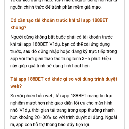
nguồn chính thức để tránh phần mềm giả mạo.
Có cần tạo tài khoản trước khi tải app 188BET
không?
Người dùng không bắt buộc phải có tài khoản trước
khi tải app 188BET. Ví dụ, bạn có thể cài ứng dụng
trước, sau đó đăng nhập hoặc đăng ký trực tiếp trong
app với thời gian thao tác trung bình 3–5 phút. Điều
này giúp quá trình sử dụng linh hoạt hơn.
Tải app 188BET có khác gì so với dùng trình duyệt
web?
So với phiên bản web, tải app 188BET mang lại trải
nghiệm mượt hơn nhờ giao diện tối ưu cho màn hình
nhỏ. Ví dụ, thời gian tải trang trong app thường nhanh
hơn khoảng 20–30% so với trình duyệt di động. Ngoài
ra, app còn hỗ trợ thông báo đẩy tiện lợi.