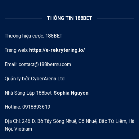
THÔNG TIN 188BET
Thương hiệu cược: 188BET
Trang web:
https://e-rekrytering.io/
Email:
contact@188betmu.com
Quản lý bởi: CyberArena Ltd.
Nhà Sáng Lập 188bet:
Sophia Nguyen
Hotline: 0918893619
Địa Chỉ: 246 Đ. Bờ Tây Sông Nhuệ, Cổ Nhuế, Bắc Từ Liêm, Hà
Nội, Vietnam