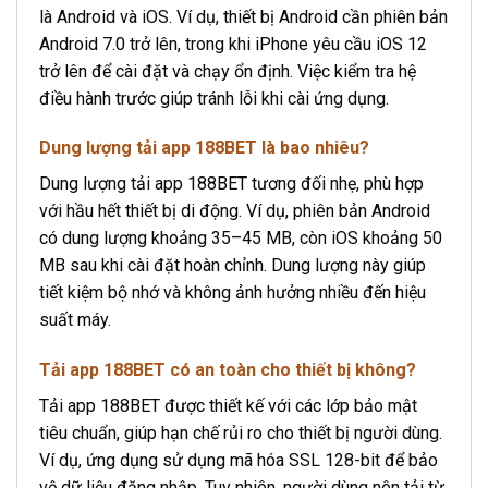
là Android và iOS. Ví dụ, thiết bị Android cần phiên bản
Android 7.0 trở lên, trong khi iPhone yêu cầu iOS 12
trở lên để cài đặt và chạy ổn định. Việc kiểm tra hệ
điều hành trước giúp tránh lỗi khi cài ứng dụng.
Dung lượng tải app 188BET là bao nhiêu?
Dung lượng tải app 188BET tương đối nhẹ, phù hợp
với hầu hết thiết bị di động. Ví dụ, phiên bản Android
có dung lượng khoảng 35–45 MB, còn iOS khoảng 50
MB sau khi cài đặt hoàn chỉnh. Dung lượng này giúp
tiết kiệm bộ nhớ và không ảnh hưởng nhiều đến hiệu
suất máy.
Tải app 188BET có an toàn cho thiết bị không?
Tải app 188BET được thiết kế với các lớp bảo mật
tiêu chuẩn, giúp hạn chế rủi ro cho thiết bị người dùng.
Ví dụ, ứng dụng sử dụng mã hóa SSL 128-bit để bảo
vệ dữ liệu đăng nhập. Tuy nhiên, người dùng nên tải từ