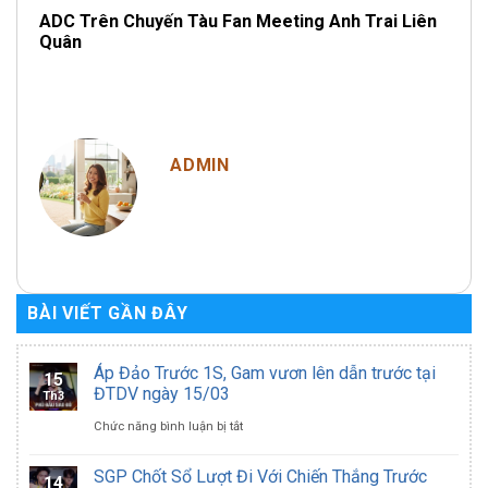
ADC Trên Chuyến Tàu Fan Meeting Anh Trai Liên
Quân
ADMIN
BÀI VIẾT GẦN ĐÂY
Áp Đảo Trước 1S, Gam vươn lên dẫn trước tại
15
ĐTDV ngày 15/03
Th3
ở
Chức năng bình luận bị tắt
Áp
SGP Chốt Sổ Lượt Đi Với Chiến Thắng Trước
14