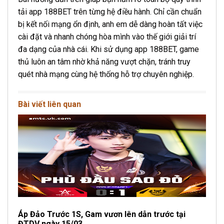
tải app 188BET trên từng hệ điều hành. Chỉ cần chuẩn
bị kết nối mạng ổn định, anh em dễ dàng hoàn tất việc
cài đặt và nhanh chóng hòa mình vào thế giới giải trí
đa dạng của nhà cái. Khi sử dụng app 188BET, game
thủ luôn an tâm nhờ khả năng vượt chặn, tránh truy
quét nhà mạng cùng hệ thống hỗ trợ chuyên nghiệp.
Bài viết liên quan
Áp Đảo Trước 1S, Gam vươn lên dẫn trước tại
ĐTDV ngày 15/03