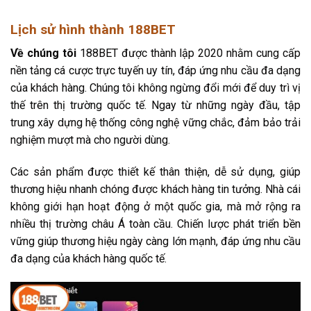
Lịch sử hình thành 188BET
Về chúng tôi
188BET được thành lập 2020 nhằm cung cấp
nền tảng cá cược trực tuyến uy tín, đáp ứng nhu cầu đa dạng
của khách hàng. Chúng tôi không ngừng đổi mới để duy trì vị
thế trên thị trường quốc tế. Ngay từ những ngày đầu, tập
trung xây dựng hệ thống công nghệ vững chắc, đảm bảo trải
nghiệm mượt mà cho người dùng.
Các sản phẩm được thiết kế thân thiện, dễ sử dụng, giúp
thương hiệu nhanh chóng được khách hàng tin tưởng. Nhà cái
không giới hạn hoạt động ở một quốc gia, mà mở rộng ra
nhiều thị trường châu Á toàn cầu. Chiến lược phát triển bền
vững giúp thương hiệu ngày càng lớn mạnh, đáp ứng nhu cầu
đa dạng của khách hàng quốc tế.