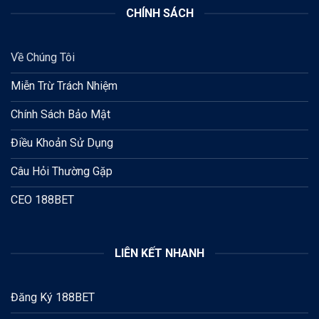
CHÍNH SÁCH
Về Chúng Tôi
Miễn Trừ Trách Nhiệm
Chính Sách Bảo Mật
Điều Khoản Sử Dụng
Câu Hỏi Thường Gặp
CEO 188BET
LIÊN KẾT NHANH
Đăng Ký 188BET