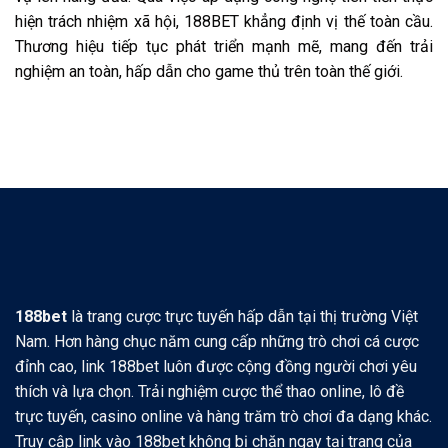
hiện trách nhiệm xã hội, 188BET khẳng định vị thế toàn cầu.
Thương hiệu tiếp tục phát triển mạnh mẽ, mang đến trải
nghiệm an toàn, hấp dẫn cho game thủ trên toàn thế giới.
188bet
là trang cược trực tuyến hấp dẫn tại thị trường Việt
Nam. Hơn hàng chục năm cung cấp những trò chơi cá cược
đỉnh cao, link 188bet luôn được cộng đồng người chơi yêu
thích và lựa chọn. Trải nghiệm cược thể thao online, lô đề
trực tuyến, casino online và hàng trăm trò chơi đa dạng khác.
Truy cập link vào 188bet không bị chặn ngay tại trang của