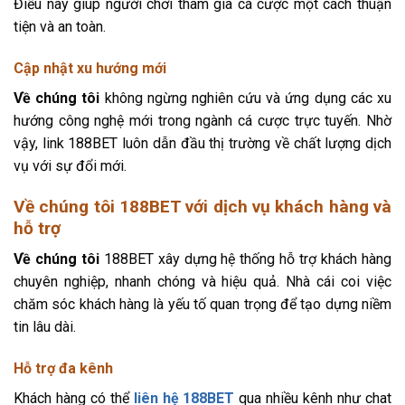
Điều này giúp người chơi tham gia cá cược một cách thuận
tiện và an toàn.
Cập nhật xu hướng mới
Về chúng tôi
không ngừng nghiên cứu và ứng dụng các xu
hướng công nghệ mới trong ngành cá cược trực tuyến. Nhờ
vậy, link 188BET luôn dẫn đầu thị trường về chất lượng dịch
vụ với sự đổi mới.
Về chúng tôi 188BET với dịch vụ khách hàng và
hỗ trợ
Về chúng tôi
188BET xây dựng hệ thống hỗ trợ khách hàng
chuyên nghiệp, nhanh chóng và hiệu quả. Nhà cái coi việc
chăm sóc khách hàng là yếu tố quan trọng để tạo dựng niềm
tin lâu dài.
Hỗ trợ đa kênh
Khách hàng có thể
liên hệ 188BET
qua nhiều kênh như chat