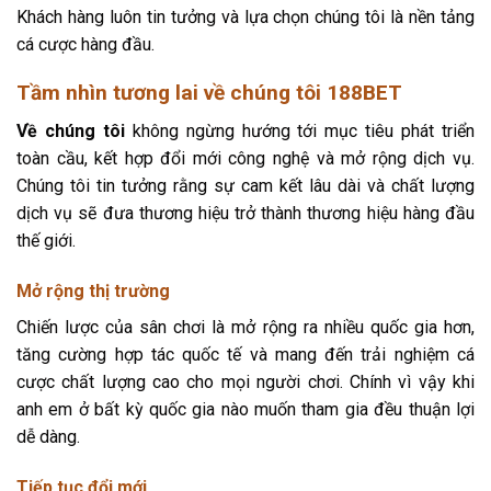
Khách hàng luôn tin tưởng và lựa chọn chúng tôi là nền tảng
cá cược hàng đầu.
Tầm nhìn tương lai về chúng tôi 188BET
Về chúng tôi
không ngừng hướng tới mục tiêu phát triển
toàn cầu, kết hợp đổi mới công nghệ và mở rộng dịch vụ.
Chúng tôi tin tưởng rằng sự cam kết lâu dài và chất lượng
dịch vụ sẽ đưa thương hiệu trở thành thương hiệu hàng đầu
thế giới.
Mở rộng thị trường
Chiến lược của sân chơi là mở rộng ra nhiều quốc gia hơn,
tăng cường hợp tác quốc tế và mang đến trải nghiệm cá
cược chất lượng cao cho mọi người chơi. Chính vì vậy khi
anh em ở bất kỳ quốc gia nào muốn tham gia đều thuận lợi
dễ dàng.
Tiếp tục đổi mới