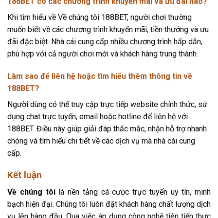
188BET có các chương trình khuyến mãi và ưu đãi nào?
Khi tìm hiểu về Về chúng tôi 188BET, người chơi thường
muốn biết về các chương trình khuyến mãi, tiền thưởng và ưu
đãi đặc biệt. Nhà cái cung cấp nhiều chương trình hấp dẫn,
phù hợp với cả người chơi mới và khách hàng trung thành.
Làm sao để liên hệ hoặc tìm hiểu thêm thông tin về
188BET?
Người dùng có thể truy cập trực tiếp website chính thức, sử
dụng chat trực tuyến, email hoặc hotline để liên hệ với
188BET. Điều này giúp giải đáp thắc mắc, nhận hỗ trợ nhanh
chóng và tìm hiểu chi tiết về các dịch vụ mà nhà cái cung
cấp.
Kết luận
Về chúng tôi
là nền tảng cá cược trực tuyến uy tín, minh
bạch hiện đại. Chúng tôi luôn đặt khách hàng chất lượng dịch
vụ lên hàng đầu. Qua việc áp dụng công nghệ tiên tiến thực