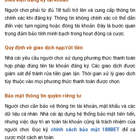
Người chơi phải từ đủ 18 tuổi trở lên và cung cấp thông tin
chính xác khi đăng ký. Thông tin không chính xác có thể dẫn
đến việc tạm ngừng hoặc đóng tài khoản. Đây là bước quan
trọng đảm bảo tính minh bạch trong hoạt động cá cược.
Quy định về giao dịch nạp/rút tiền
Nhà cái yêu cầu người chơi sử dụng phương thức thanh toán
hợp pháp đúng tên tài khoản đăng ký. Các giao dịch được
giám sát để tránh rửa tiền gian lận. Thời gian xử lý giao dịch
tùy thuộc vào mọi phương thức thanh toán được chọn.
Bảo mật thông tin quyền riêng tư
Người chơi cần bảo vệ thông tin tài khoản, mật khẩu và các
dữ liệu cá nhân. Nhà cái áp dụng hệ thống bảo mật tiên tiến,
nhưng việc duy trì an toàn tài khoản cũng là trách nhiệm của
người chơi. Đọc kỹ
chính sách bảo mật 188BET
để cá
cược một cách an toàn.