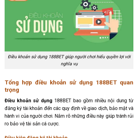
Điều khoản sử dụng 188BET giúp người chơi hiểu quyền lợi với
nghĩa vụ
Tổng hợp điều khoản sử dụng 188BET quan
trọng
Điều khoản sử dụng
188BET bao gồm nhiều nội dung từ
đăng ký tài khoản đến các quy định về giao dịch, bảo mật và
hành vi của người chơi. Nắm rõ những điều này giúp tránh rủi
ro bảo vệ tài sản cá cược.
Điều kiện đăng ký tài khoản