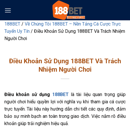
Chuyển
đến
nội
188BET
/
Về Chúng Tôi 188BET – Nền Tảng Cá Cược Trực
dung
Tuyến Uy Tín
/
Điều Khoản Sử Dụng 188BET Và Trách Nhiệm
Người Chơi
Điều Khoản Sử Dụng 188BET Và Trách
Nhiệm Người Chơi
Điều khoản sử dụng
188BET
là tài liệu quan trọng giúp
người chơi hiểu quyền lợi với nghĩa vụ khi tham gia cá cược
trực tuyến. Tài liệu này hướng dẫn chi tiết các quy định, đảm
bảo sự minh bạch an toàn trong giao dịch. Việc nắm rõ điều
khoản giúp trải nghiệm hiệu quả.