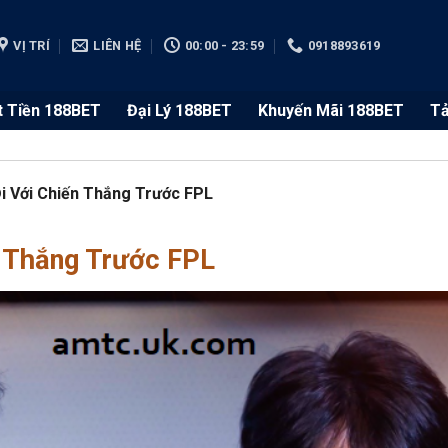
VỊ TRÍ
LIÊN HỆ
00:00 - 23:59
0918893619
t Tiền 188BET
Đại Lý 188BET
Khuyến Mãi 188BET
Tả
i Với Chiến Thắng Trước FPL
n Thắng Trước FPL