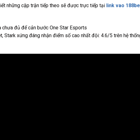
iết những cặp trận tiếp theo sẽ được trực tiếp tại
link vao 188be
à chưa đủ để cản bước One Star Esports
, Stark xứng đáng nhận điểm số cao nhất đội: 4.6/5 trên hệ thốn