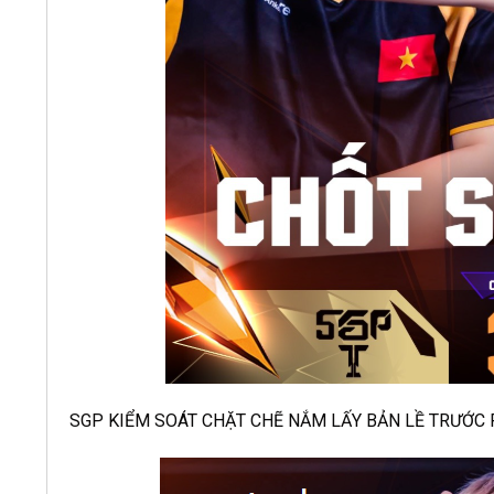
SGP KIỂM SOÁT CHẶT CHẼ NẮM LẤY BẢN LỀ TRƯỚC F