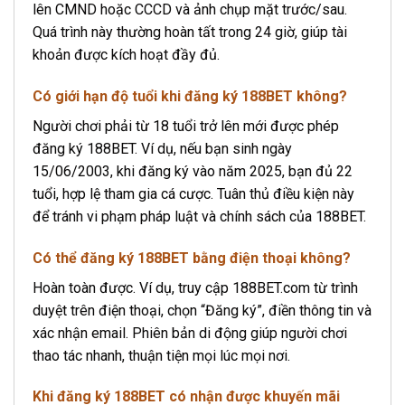
lên CMND hoặc CCCD và ảnh chụp mặt trước/sau.
Quá trình này thường hoàn tất trong 24 giờ, giúp tài
khoản được kích hoạt đầy đủ.
Có giới hạn độ tuổi khi đăng ký 188BET không?
Người chơi phải từ 18 tuổi trở lên mới được phép
đăng ký 188BET. Ví dụ, nếu bạn sinh ngày
15/06/2003, khi đăng ký vào năm 2025, bạn đủ 22
tuổi, hợp lệ tham gia cá cược. Tuân thủ điều kiện này
để tránh vi phạm pháp luật và chính sách của 188BET.
Có thể đăng ký 188BET bằng điện thoại không?
Hoàn toàn được. Ví dụ, truy cập 188BET.com từ trình
duyệt trên điện thoại, chọn “Đăng ký”, điền thông tin và
xác nhận email. Phiên bản di động giúp người chơi
thao tác nhanh, thuận tiện mọi lúc mọi nơi.
Khi đăng ký 188BET có nhận được khuyến mãi