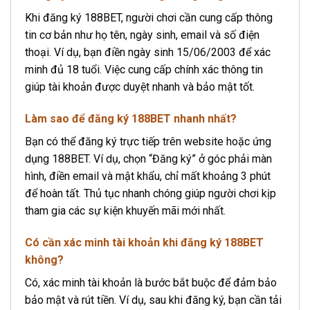
Khi đăng ký 188BET, người chơi cần cung cấp thông
tin cơ bản như họ tên, ngày sinh, email và số điện
thoại. Ví dụ, bạn điền ngày sinh 15/06/2003 để xác
minh đủ 18 tuổi. Việc cung cấp chính xác thông tin
giúp tài khoản được duyệt nhanh và bảo mật tốt.
Làm sao để đăng ký 188BET nhanh nhất?
Bạn có thể đăng ký trực tiếp trên website hoặc ứng
dụng 188BET. Ví dụ, chọn “Đăng ký” ở góc phải màn
hình, điền email và mật khẩu, chỉ mất khoảng 3 phút
để hoàn tất. Thủ tục nhanh chóng giúp người chơi kịp
tham gia các sự kiện khuyến mãi mới nhất.
Có cần xác minh tài khoản khi đăng ký 188BET
không?
Có, xác minh tài khoản là bước bắt buộc để đảm bảo
bảo mật và rút tiền. Ví dụ, sau khi đăng ký, bạn cần tải