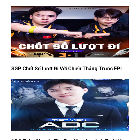
SGP Chốt Sổ Lượt Đi Với Chiến Thắng Trước FPL