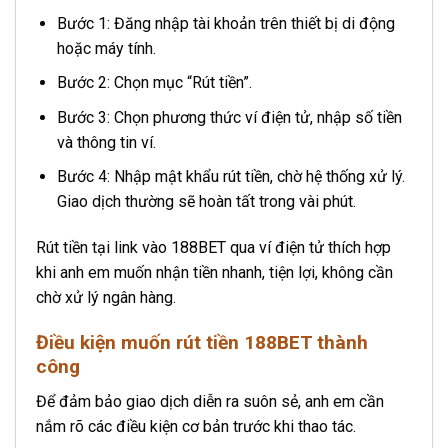
Bước 1: Đăng nhập tài khoản trên thiết bị di động
hoặc máy tính.
Bước 2: Chọn mục “Rút tiền”.
Bước 3: Chọn phương thức ví điện tử, nhập số tiền
và thông tin ví.
Bước 4: Nhập mật khẩu rút tiền, chờ hệ thống xử lý.
Giao dịch thường sẽ hoàn tất trong vài phút.
Rút tiền tại link vào 188BET qua ví điện tử thích hợp
khi anh em muốn nhận tiền nhanh, tiện lợi, không cần
chờ xử lý ngân hàng.
Điều kiện muốn rút tiền 188BET thành
công
Để đảm bảo giao dịch diễn ra suôn sẻ, anh em cần
nắm rõ các điều kiện cơ bản trước khi thao tác.