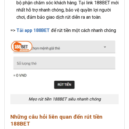
bộ phận chăm sóc khách hàng. Tại link 188BET mới
nhất hỗ trợ nhanh chóng, bảo vệ quyền lợi người
chơi, đảm bảo giao dịch rút diễn ra an toàn.
=>
Tải app 188BET
để rút tiền một cách nhanh chóng
Mẹo rút tiền 188BET siêu nhanh chóng
Những câu hỏi liên quan đến rút tiền
188BET