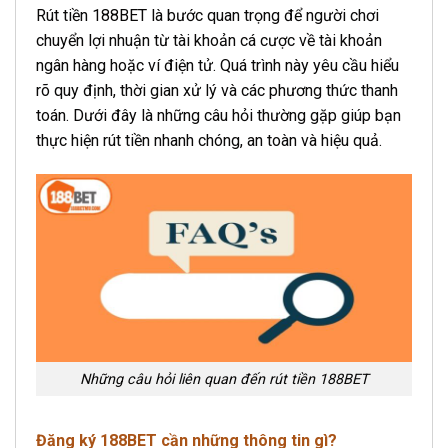
Rút tiền 188BET là bước quan trọng để người chơi
chuyển lợi nhuận từ tài khoản cá cược về tài khoản
ngân hàng hoặc ví điện tử. Quá trình này yêu cầu hiểu
rõ quy định, thời gian xử lý và các phương thức thanh
toán. Dưới đây là những câu hỏi thường gặp giúp bạn
thực hiện rút tiền nhanh chóng, an toàn và hiệu quả.
Những câu hỏi liên quan đến rút tiền 188BET
Đăng ký 188BET cần những thông tin gì?