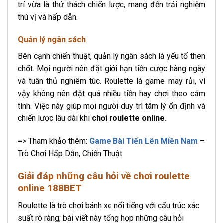
trí vừa là thử thách chiến lược, mang đến trải nghiệm
thú vị và hấp dẫn.
Quản lý ngân sách
Bên cạnh chiến thuật, quản lý ngân sách là yếu tố then
chốt. Mọi người nên đặt giới hạn tiền cược hàng ngày
và tuân thủ nghiêm túc. Roulette là game may rủi, vì
vậy không nên đặt quá nhiều tiền hay chơi theo cảm
tính. Việc này giúp mọi người duy trì tâm lý ổn định và
chiến lược lâu dài khi
chơi roulette online.
=> Tham khảo thêm:
Game Bài Tiến Lên Miền Nam
–
Trò Chơi Hấp Dẫn, Chiến Thuật
Giải đáp những câu hỏi về chơi roulette
online 188BET
Roulette là trò chơi bánh xe nổi tiếng với cấu trúc xác
suất rõ ràng; bài viết này tổng hợp những câu hỏi