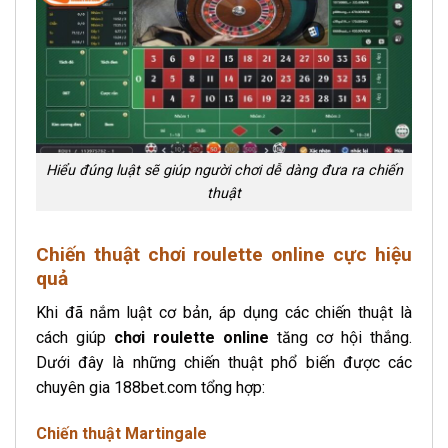
Hiểu đúng luật sẽ giúp người chơi dễ dàng đưa ra chiến
thuật
Chiến thuật chơi roulette online cực hiệu
quả
Khi đã nắm luật cơ bản, áp dụng các chiến thuật là
cách giúp
chơi roulette online
tăng cơ hội thắng.
Dưới đây là những chiến thuật phổ biến được các
chuyên gia 188bet.com tổng hợp:
Chiến thuật Martingale