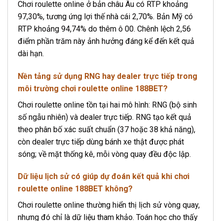
Chơi roulette online ở bản châu Âu có RTP khoảng
97,30%, tương ứng lợi thế nhà cái 2,70%. Bản Mỹ có
RTP khoảng 94,74% do thêm ô 00. Chênh lệch 2,56
điểm phần trăm này ảnh hưởng đáng kể đến kết quả
dài hạn.
Nền tảng sử dụng RNG hay dealer trực tiếp trong
môi trường chơi roulette online 188BET?
Chơi roulette online tồn tại hai mô hình: RNG (bộ sinh
số ngẫu nhiên) và dealer trực tiếp. RNG tạo kết quả
theo phân bố xác suất chuẩn (37 hoặc 38 khả năng),
còn dealer trực tiếp dùng bánh xe thật được phát
sóng; về mặt thống kê, mỗi vòng quay đều độc lập.
Dữ liệu lịch sử có giúp dự đoán kết quả khi chơi
roulette online 188BET không?
Chơi roulette online thường hiển thị lịch sử vòng quay,
nhưng đó chỉ là dữ liệu tham khảo. Toán học cho thấy