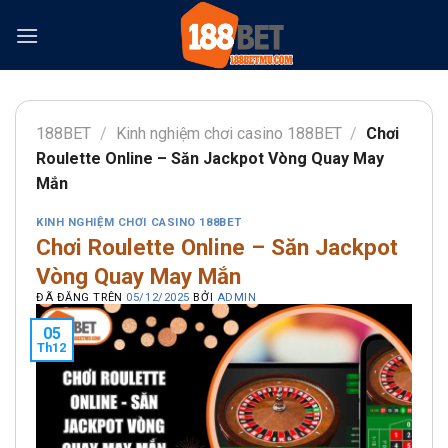
Chuyển
đến
nội
dung
188BET
/
Kinh nghiệm chơi casino 188BET
/
Chơi
Roulette Online – Săn Jackpot Vòng Quay May
Mắn
KINH NGHIỆM CHƠI CASINO 188BET
Chơi Roulette Online – Săn Jackpot
Vòng Quay May Mắn
ĐÃ ĐĂNG TRÊN
05/12/2025
BỞI
ADMIN
05
Th12