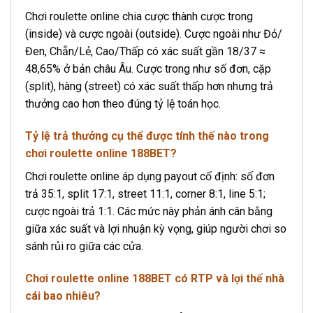
Chơi roulette online chia cược thành cược trong
(inside) và cược ngoài (outside). Cược ngoài như Đỏ/
Đen, Chẵn/Lẻ, Cao/Thấp có xác suất gần 18/37 ≈
48,65% ở bản châu Âu. Cược trong như số đơn, cặp
(split), hàng (street) có xác suất thấp hơn nhưng trả
thưởng cao hơn theo đúng tỷ lệ toán học.
Tỷ lệ trả thưởng cụ thể được tính thế nào trong
chơi roulette online 188BET?
Chơi roulette online áp dụng payout cố định: số đơn
trả 35:1, split 17:1, street 11:1, corner 8:1, line 5:1;
cược ngoài trả 1:1. Các mức này phản ánh cân bằng
giữa xác suất và lợi nhuận kỳ vọng, giúp người chơi so
sánh rủi ro giữa các cửa.
Chơi roulette online 188BET có RTP và lợi thế nhà
cái bao nhiêu?