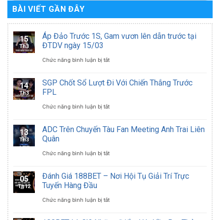
BÀI VIẾT GẦN ĐÂY
Áp Đảo Trước 1S, Gam vươn lên dẫn trước tại
15
ĐTDV ngày 15/03
Th3
ở
Chức năng bình luận bị tắt
Áp
SGP Chốt Sổ Lượt Đi Với Chiến Thắng Trước
14
Đảo
FPL
Th3
Trước
ở
Chức năng bình luận bị tắt
1S,
SGP
ADC Trên Chuyến Tàu Fan Meeting Anh Trai Liên
13
Gam
Chốt
Quân
Th3
vươn
Sổ
ở
Chức năng bình luận bị tắt
lên
Lượt
ADC
Đánh Giá 188BET – Nơi Hội Tụ Giải Trí Trực
05
dẫn
Đi
Trên
Tuyến Hàng Đầu
Th12
trước
Với
Chuyến
ở
Chức năng bình luận bị tắt
tại
Chiến
Tàu
Đánh