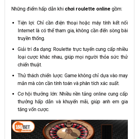
Những điểm hấp dẫn khi
chơi roulette online
gồm:
Tiện lợi: Chỉ cần điện thoại hoặc máy tính kết nối
Internet là có thể tham gia, không cần đến sòng bài
truyền thống.
Giải trí đa dạng: Roulette trực tuyến cung cấp nhiều
loại cược khác nhau, giúp mọi người thỏa sức thử
chiến thuật.
Thử thách chiến lược: Game không chỉ dựa vào may
mắn mà còn cần tính toán và phân tích xác suất.
Cơ hội thưởng lớn: Nhiều nền tảng online cung cấp
thưởng hấp dẫn và khuyến mãi, giúp anh em gia
tăng vốn cược.