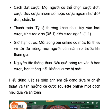
Cách đặt cược: Mọi người có thể chọn cược đơn,
cược đôi, cược nhóm số hoặc cược ngoài như đỏ/
đen, chẵn/lẻ.
Thanh toán: Tỷ lệ thưởng khác nhau tùy vào loại
cược, từ cược đơn (35:1) đến cược ngoài (1:1).
Giới hạn cược: Mỗi sòng bài online có mức tối thiểu
và tối đa riêng, mọi người cần nắm rõ trước khi
tham gia.
Nguyên tắc thắng thua: Nếu quả bóng rơi vào ô bạn
cược, bạn thắng; nếu không, cược bị mất.
Hiểu đúng luật sẽ giúp anh em dễ dàng đưa ra chiến
thuật và tận hưởng cá cược roulette online một cách
hiệu quả và an toàn.