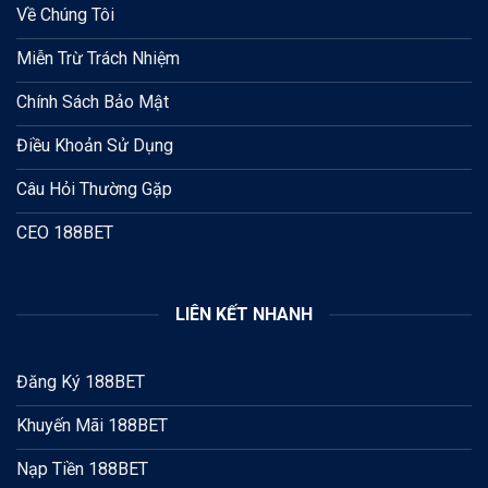
Về Chúng Tôi
Miễn Trừ Trách Nhiệm
Chính Sách Bảo Mật
Điều Khoản Sử Dụng
Câu Hỏi Thường Gặp
CEO 188BET
LIÊN KẾT NHANH
Đăng Ký 188BET
Khuyến Mãi 188BET
Nạp Tiền 188BET