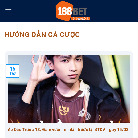
Chuyển
đến
nội
dung
HƯỚNG DẪN CÁ CƯỢC
15
Th3
Áp Đảo Trước 1S, Gam vươn lên dẫn trước tại ĐTDV ngày 15/03