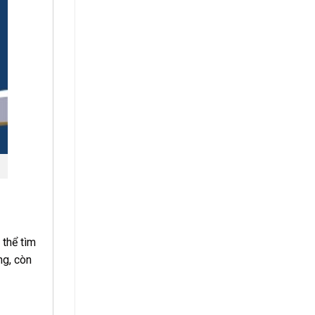
 thể tìm
ng, còn