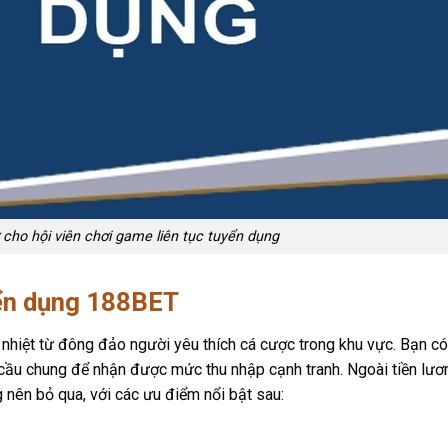
cho hội viên chơi game liên tục tuyển dụng
uyển dụng 188BET
hiệt từ đông đảo người yêu thích cá cược trong khu vực. Bạn có
êu cầu chung để nhận được mức thu nhập cạnh tranh. Ngoài tiền lươ
 nên bỏ qua, với các ưu điểm nổi bật sau: