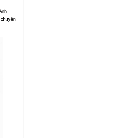
Hút
Trực
gành
Hồn
Tuyến
n chuyên
Bet
Hàng
Thủ
Đầu
Trải
Nghiệm