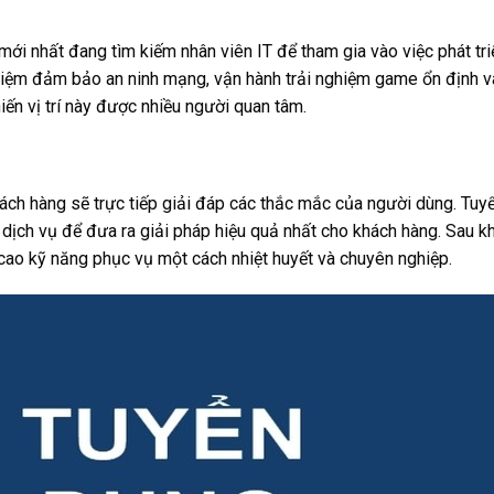
mới nhất đang tìm kiếm nhân viên IT để tham gia vào việc phát tri
 nhiệm đảm bảo an ninh mạng, vận hành trải nghiệm game ổn định 
ến vị trí này được nhiều người quan tâm.
hách hàng sẽ trực tiếp giải đáp các thắc mắc của người dùng. Tuy
dịch vụ để đưa ra giải pháp hiệu quả nhất cho khách hàng. Sau k
 cao kỹ năng phục vụ một cách nhiệt huyết và chuyên nghiệp.