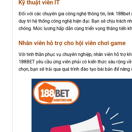
Kỹ thuật viên IT
Đối với các chuyên gia công nghệ thông tin, link 188bet 
duy trì hệ thống công nghệ hiện đại. Bạn sẽ chịu trách
chóng. Mức lương hấp dẫn cùng triển vọng thăng tiến khi
Nhân viên hỗ trợ cho hội viên chơi game
Với tinh thần phục vụ chuyên nghiệp, nhân viên hỗ trợ k
188BET yêu cầu ứng viên phải có kiến thức sâu rộng về 
chọn, bạn sẽ trải qua quá trình đào tạo bài bản để nâng