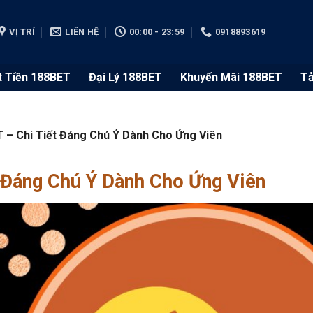
VỊ TRÍ
LIÊN HỆ
00:00 - 23:59
0918893619
t Tiền 188BET
Đại Lý 188BET
Khuyến Mãi 188BET
Tả
 – Chi Tiết Đáng Chú Ý Dành Cho Ứng Viên
 Đáng Chú Ý Dành Cho Ứng Viên