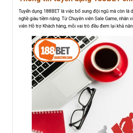
Tuyển dụng 188BET là việc bổ sung đội ngũ mà còn là dị
nghề giàu tiềm năng. Từ Chuyên viên Sale Game, nhân vi
viên Hỗ trợ Khách hàng, mỗi vai trò đều đem lại khả nă