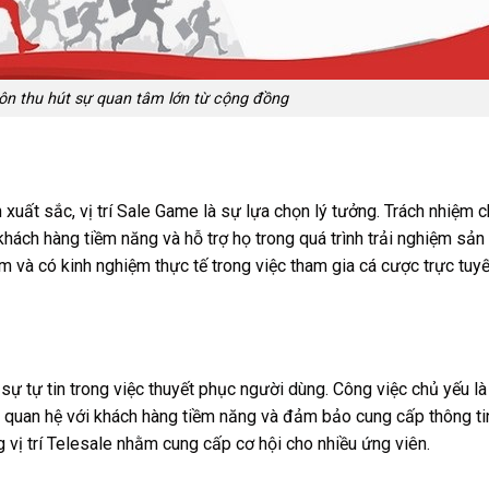
n thu hút sự quan tâm lớn từ cộng đồng
uất sắc, vị trí Sale Game là sự lựa chọn lý tưởng. Trách nhiệm c
 khách hàng tiềm năng và hỗ trợ họ trong quá trình trải nghiệm sả
ệm và có kinh nghiệm thực tế trong việc tham gia cá cược trực tuy
 sự tự tin trong việc thuyết phục người dùng. Công việc chủ yếu là 
 lập quan hệ với khách hàng tiềm năng và đảm bảo cung cấp thông t
vị trí Telesale nhằm cung cấp cơ hội cho nhiều ứng viên.