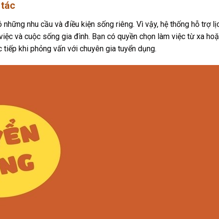
 tác
những nhu cầu và điều kiện sống riêng. Vì vậy, hệ thống hỗ trợ lị
việc và cuộc sống gia đình. Bạn có quyền chọn làm việc từ xa ho
c tiếp khi phỏng vấn với chuyên gia tuyển dụng.