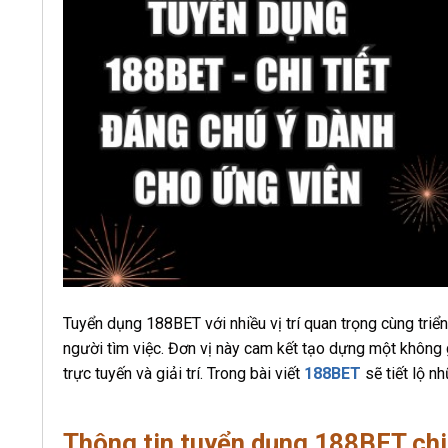
Tuyển dụng 188BET với nhiều vị trí quan trọng cùng triể
người tìm việc. Đơn vị này cam kết tạo dựng một không
trực tuyến và giải trí. Trong bài viết
188BET
sẽ tiết lộ n
Thông tin tuyển dụng 188BET chi t