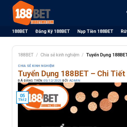
Chuyển
đến
nội
dung
188BET
Đăng Ký 188BET
Nạp Tiền 188BET
Rú
188BET
/
Chia sẻ kinh nghiệm
/
Tuyển Dụng 188BET
CHIA SẺ KINH NGHIỆM
Tuyển Dụng 188BET – Chi Tiết
ĐÃ ĐĂNG TRÊN
05/12/2025
BỞI
ADMIN
05
Th12