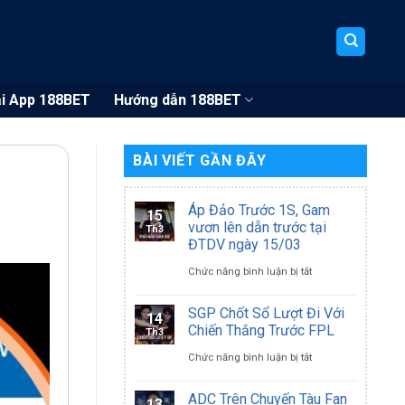
i App 188BET
Hướng dẫn 188BET
BÀI VIẾT GẦN ĐÂY
Áp Đảo Trước 1S, Gam
15
vươn lên dẫn trước tại
Th3
ĐTDV ngày 15/03
ở
Chức năng bình luận bị tắt
Áp
SGP Chốt Sổ Lượt Đi Với
14
Đảo
Chiến Thắng Trước FPL
Th3
Trước
ở
Chức năng bình luận bị tắt
1S,
SGP
ADC Trên Chuyến Tàu Fan
13