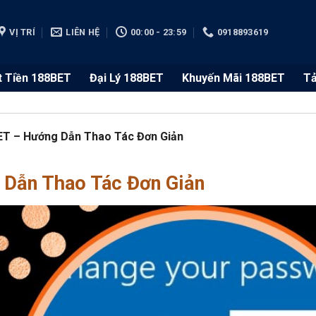
VỊ TRÍ
LIÊN HỆ
00:00 - 23:59
0918893619
t Tiền 188BET
Đại Lý 188BET
Khuyến Mãi 188BET
Tả
ET – Hướng Dẫn Thao Tác Đơn Giản
 Dẫn Thao Tác Đơn Giản