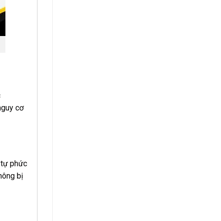
c
nguy cơ
 tự phức
hông bị