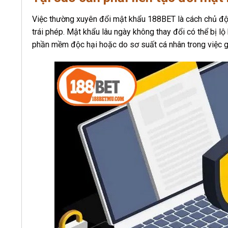
Việc thường xuyên đổi mật khẩu 188BET là cách chủ độ
trái phép. Mật khẩu lâu ngày không thay đổi có thể bị l
phần mềm độc hại hoặc do sơ suất cá nhân trong việc giữ