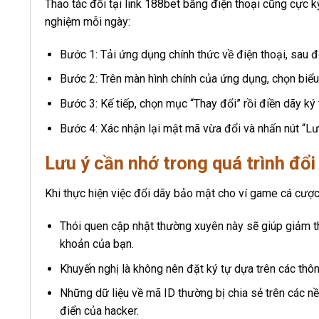
Thao tác đổi tại link 188bet bằng điện thoại cũng cực kỳ
nghiệm mỗi ngày:
Bước 1: Tải ứng dụng chính thức về điện thoại, sau đ
Bước 2: Trên màn hình chính của ứng dụng, chọn biểu
Bước 3: Kế tiếp, chọn mục “Thay đổi” rồi điền dãy ký
Bước 4: Xác nhận lại mật mã vừa đổi và nhấn nút “Lư
Lưu ý cần nhớ trong quá trình đ
Khi thực hiện việc đổi dãy bảo mật cho ví game cá cượ
Thói quen cập nhật thường xuyên này sẽ giúp giảm th
khoản của bạn.
Khuyến nghị là không nên đặt ký tự dựa trên các thôn
Những dữ liệu về mã ID thường bị chia sẻ trên các nề
điển của hacker.