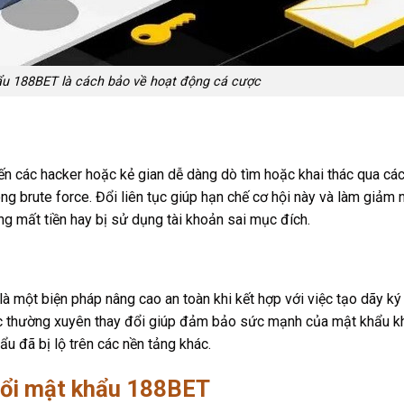
u 188BET là cách bảo về hoạt động cá cược
ến các hacker hoặc kẻ gian dễ dàng dò tìm hoặc khai thác qua cá
g brute force. Đổi liên tục giúp hạn chế cơ hội này và làm giảm 
ống mất tiền hay bị sử dụng tài khoản sai mục đích.
à một biện pháp nâng cao an toàn khi kết hợp với việc tạo dãy ký
iệc thường xuyên thay đổi giúp đảm bảo sức mạnh của mật khẩu k
ẩu đã bị lộ trên các nền tảng khác.
đổi mật khẩu 188BET