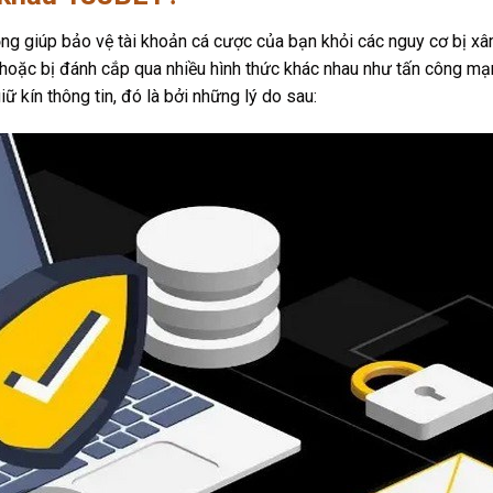
ng giúp bảo vệ tài khoản cá cược của bạn khỏi các nguy cơ bị x
ộ hoặc bị đánh cắp qua nhiều hình thức khác nhau như tấn công mạ
 kín thông tin, đó là bởi những lý do sau: