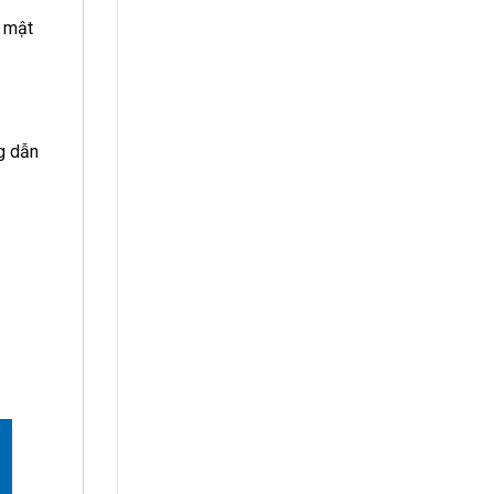
i mật
g dẫn