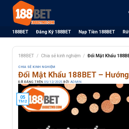
Chuyển
đến
nội
dung
188BET
Đăng Ký 188BET
Nạp Tiền 188BET
Rú
188BET
/
Chia sẻ kinh nghiệm
/
Đổi Mật Khẩu 188B
CHIA SẺ KINH NGHIỆM
Đổi Mật Khẩu 188BET – Hướng
ĐÃ ĐĂNG TRÊN
05/12/2025
BỞI
ADMIN
05
Th12