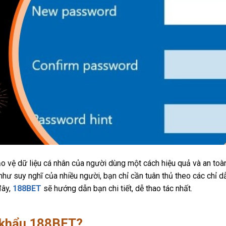
ảo vệ dữ liệu cá nhân của người dùng một cách hiệu quả và an toà
i như suy nghĩ của nhiều người, bạn chỉ cần tuân thủ theo các chỉ d
đây,
188BET
sẽ hướng dẫn bạn chi tiết, dễ thao tác nhất.
t khẩu 188BET?