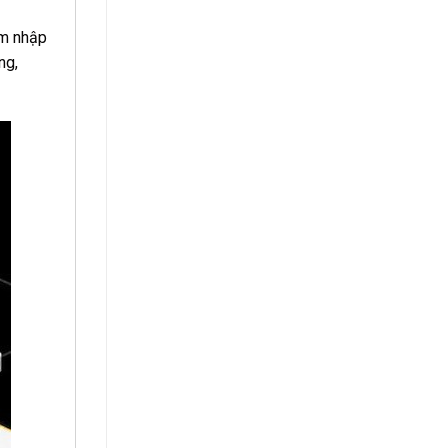
Hút
Trực
âm nhập
Hồn
Tuyến
ng,
Bet
Hàng
Thủ
Đầu
Trải
Nghiệm