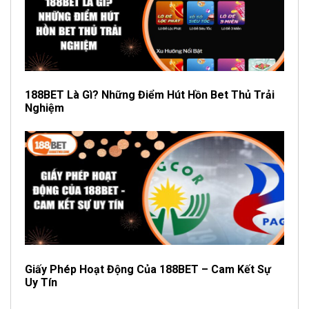
188BET Là Gì? Những Điểm Hút Hồn Bet Thủ Trải
Nghiệm
Giấy Phép Hoạt Động Của 188BET – Cam Kết Sự
Uy Tín