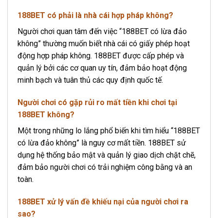
188BET có phải là nhà cái hợp pháp không?
Người chơi quan tâm đến việc “188BET có lừa đảo
không” thường muốn biết nhà cái có giấy phép hoạt
động hợp pháp không. 188BET được cấp phép và
quản lý bởi các cơ quan uy tín, đảm bảo hoạt động
minh bạch và tuân thủ các quy định quốc tế.
Người chơi có gặp rủi ro mất tiền khi chơi tại
188BET không?
Một trong những lo lắng phổ biến khi tìm hiểu “188BET
có lừa đảo không” là nguy cơ mất tiền. 188BET sử
dụng hệ thống bảo mật và quản lý giao dịch chặt chẽ,
đảm bảo người chơi có trải nghiệm công bằng và an
toàn.
188BET xử lý vấn đề khiếu nại của người chơi ra
sao?