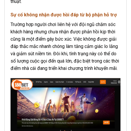
thuật.
Sự cố không nhận được hồi đáp từ bộ phận hỗ trợ
Trường hợp người chơi liên hệ với đội ngũ chăm sóc
khách hàng nhưng chưa nhận được phản hồi kịp thời
cũng là một điểm gây bức xúc. Việc không được giải
đáp thắc mắc nhanh chóng làm tăng cảm giác lo lắng
và giảm sút niềm tin. Đôi khi, tình trạng này có thể do
số lượng cuộc gọi đến quá lớn, đặc biệt trong các thời
điểm nhà cái đang triển khai chương trình khuyến mãi.