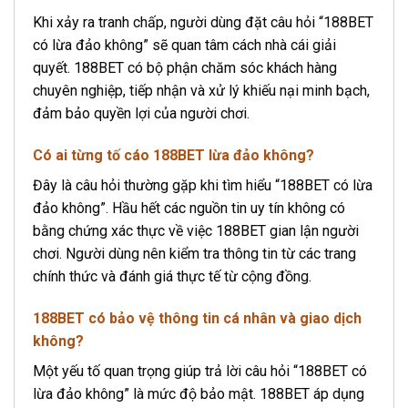
Khi xảy ra tranh chấp, người dùng đặt câu hỏi “188BET
có lừa đảo không” sẽ quan tâm cách nhà cái giải
quyết. 188BET có bộ phận chăm sóc khách hàng
chuyên nghiệp, tiếp nhận và xử lý khiếu nại minh bạch,
đảm bảo quyền lợi của người chơi.
Có ai từng tố cáo 188BET lừa đảo không?
Đây là câu hỏi thường gặp khi tìm hiểu “188BET có lừa
đảo không”. Hầu hết các nguồn tin uy tín không có
bằng chứng xác thực về việc 188BET gian lận người
chơi. Người dùng nên kiểm tra thông tin từ các trang
chính thức và đánh giá thực tế từ cộng đồng.
188BET có bảo vệ thông tin cá nhân và giao dịch
không?
Một yếu tố quan trọng giúp trả lời câu hỏi “188BET có
lừa đảo không” là mức độ bảo mật. 188BET áp dụng