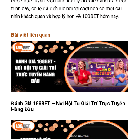
cược trực tuyến. Với hàng loạt lý do xác đáng đã được
trình bày, có lẽ đã đến lúc người chơi nên có một cái
nhìn khách quan và hợp lý hơn về 188BET hôm nay.
Bài viết liên quan
Đánh Giá 188BET – Nơi Hội Tụ Giải Trí Trực Tuyến
Hàng Đầu