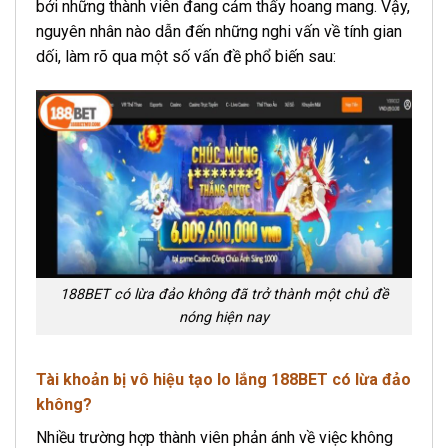
bởi những thành viên đang cảm thấy hoang mang. Vậy,
nguyên nhân nào dẫn đến những nghi vấn về tính gian
dối, làm rõ qua một số vấn đề phổ biến sau:
188BET có lừa đảo không đã trở thành một chủ đề
nóng hiện nay
Tài khoản bị vô hiệu tạo lo lắng 188BET có lừa đảo
không?
Nhiều trường hợp thành viên phản ánh về việc không