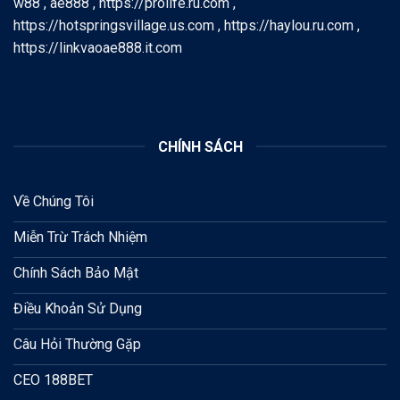
w88
,
ae888
,
https://prolife.ru.com
,
https://hotspringsvillage.us.com
,
https://haylou.ru.com
,
https://linkvaoae888.it.com
CHÍNH SÁCH
Về Chúng Tôi
Miễn Trừ Trách Nhiệm
Chính Sách Bảo Mật
Điều Khoản Sử Dụng
Câu Hỏi Thường Gặp
CEO 188BET