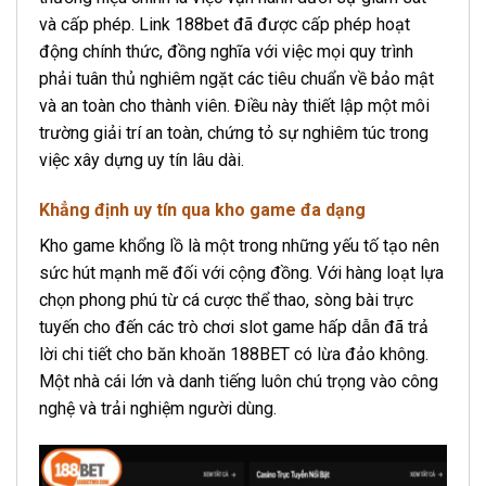
và cấp phép. Link 188bet đã được cấp phép hoạt
động chính thức, đồng nghĩa với việc mọi quy trình
phải tuân thủ nghiêm ngặt các tiêu chuẩn về bảo mật
và an toàn cho thành viên. Điều này thiết lập một môi
trường giải trí an toàn, chứng tỏ sự nghiêm túc trong
việc xây dựng uy tín lâu dài.
Khẳng định uy tín qua kho game đa dạng
Kho game khổng lồ là một trong những yếu tố tạo nên
sức hút mạnh mẽ đối với cộng đồng. Với hàng loạt lựa
chọn phong phú từ cá cược thể thao, sòng bài trực
tuyến cho đến các trò chơi slot game hấp dẫn đã trả
lời chi tiết cho băn khoăn 188BET có lừa đảo không.
Một nhà cái lớn và danh tiếng luôn chú trọng vào công
nghệ và trải nghiệm người dùng.