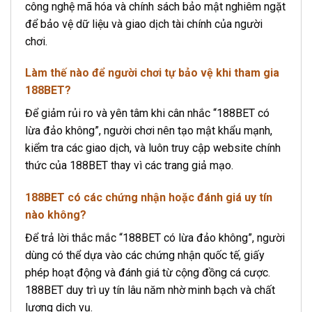
công nghệ mã hóa và chính sách bảo mật nghiêm ngặt
để bảo vệ dữ liệu và giao dịch tài chính của người
chơi.
Làm thế nào để người chơi tự bảo vệ khi tham gia
188BET?
Để giảm rủi ro và yên tâm khi cân nhắc “188BET có
lừa đảo không”, người chơi nên tạo mật khẩu mạnh,
kiểm tra các giao dịch, và luôn truy cập website chính
thức của 188BET thay vì các trang giả mạo.
188BET có các chứng nhận hoặc đánh giá uy tín
nào không?
Để trả lời thắc mắc “188BET có lừa đảo không”, người
dùng có thể dựa vào các chứng nhận quốc tế, giấy
phép hoạt động và đánh giá từ cộng đồng cá cược.
188BET duy trì uy tín lâu năm nhờ minh bạch và chất
lượng dịch vụ.