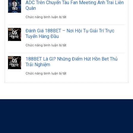
ADC Trên Chuyến Tàu Fan Meeting Anh Trai Liên
13
Gam
Chốt
Quân
Th3
vươn
Sổ
ở
Chức năng bình luận bị tắt
lên
Lượt
ADC
Đánh Giá 188BET – Nơi Hội Tụ Giải Trí Trực
05
dẫn
Đi
Trên
Tuyến Hàng Đầu
Th12
trước
Với
Chuyến
ở
Chức năng bình luận bị tắt
tại
Chiến
Tàu
Đánh
188BET Là Gì? Những Điểm Hút Hồn Bet Thủ
ĐTDV
05
Thắng
Fan
Giá
Trải Nghiệm
Th12
ngày
Trước
Meeting
188BET
ở
Chức năng bình luận bị tắt
15/03
FPL
Anh
–
188BET
Trai
Nơi
Là
Liên
Hội
Gì?
Quân
Tụ
Những
Giải
Điểm
Trí
Hút